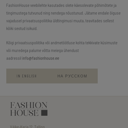
FashionHouse veebilehte kasutades olete käesolevate põhimõtete ja
tingimustega tutvunud ning nendega nõustunud. Jätame endale õiguse
vajadusel privaatsuspoliitika üldtingimusi muuta, teavitades sellest
kõiki seotud isikuid.
Kõigi privaatsuspoliitika või andmetöötluse kohta tekkivate küsimuste
või muredega palume võtta meiega ühendust
aadressil
info@fashionhouse.ee
IN ENGLISH
НА РУССКОМ
Väike-Karja 12, Tallinn