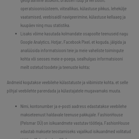
operatsioonisüsteem, viiteallikas, külastuse pikkus, lehekülje
vaatamised, veebisaidil navigeerimine, külastuse kellaaeg ja
kuupäev ning muu statistika.
Lisaks võime kasutada kolmandate osapoolte teenuseid nagu
Google Analytics, Hotjar, Facebook Pixel, et koguda, jälgida ja
analüüsida informatsiooni teie ja meie vaheliste toimingute
kohta või seoses meie e-poega, sealhulgas informatsiooni
meilt ostetud toodete ja teenuste kohta;
Andmeid kogutakse veebilehe külastatuste ja viibimiste kohta, et selle
põhjal veebilehte parendada ja külastajatele mugavamaks muuta.
Nimi, kontonumber ja e-posti aadress edastatakse veebilehe
makseteenust haldavale teenuse pakkujale.​ FashionHouse
(Pelsmar OÜ) on isikuandmete vastutav töötleja, FashionHouse
edastab maksete teostamiseks vajalikud isikuandmed volitatud