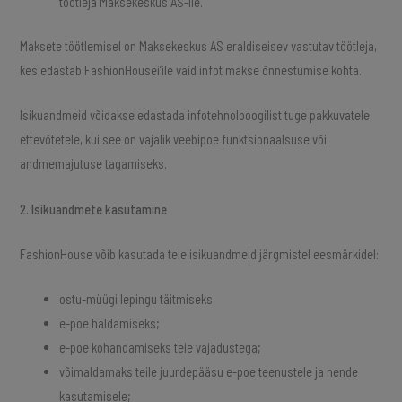
töötleja Maksekeskus AS-ile.
Maksete töötlemisel on Maksekeskus AS eraldiseisev vastutav töötleja,
kes edastab FashionHousei’ile vaid infot makse õnnestumise kohta.
Isikuandmeid võidakse edastada infotehnolooogilist tuge pakkuvatele
ettevõtetele, kui see on vajalik veebipoe funktsionaalsuse või
andmemajutuse tagamiseks.​
2. Isikuandmete kasutamine
FashionHouse võib kasutada teie isikuandmeid järgmistel eesmärkidel:
ostu-müügi lepingu täitmiseks
e-poe haldamiseks;
e-poe kohandamiseks teie vajadustega;
võimaldamaks teile juurdepääsu e-poe teenustele ja nende
kasutamisele;