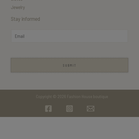
Jewelry
Stay informed
E
m
a
i
l
SUBMIT
*
Copyright © 2026 Fashion House boutique