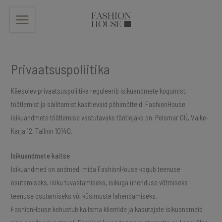
Skip
to
content
Privaatsuspoliitika
Käesolev privaatsuspoliitika reguleerib isikuandmete kogumist,
töötlemist ja säilitamist käsitlevaid põhimõtteid. FashionHouse
isikuandmete töötlemise vastutavaks töötlejaks on: Pelsmar OÜ, Väike-
Karja 12, Tallinn 10140.
Isikuandmete kaitse
Isikuandmed on andmed, mida FashionHouse kogub teenuse
osutamiseks, isiku tuvastamiseks, isikuga ühenduse võtmiseks
teenuse osutamiseks või küsimuste lahendamiseks.
FashionHouse kohustub kaitsma klientide ja kasutajate isikuandmeid