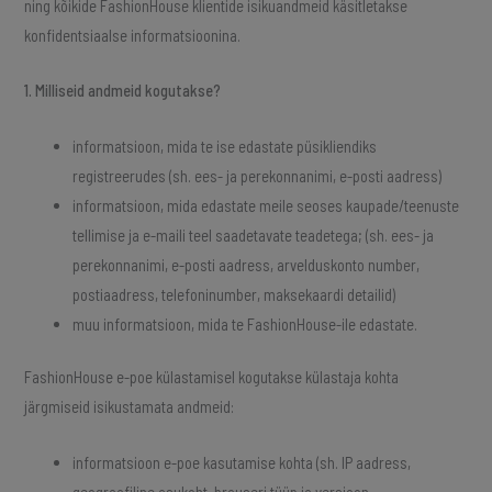
ning kõikide FashionHouse klientide isikuandmeid käsitletakse
konfidentsiaalse informatsioonina.
1. Milliseid andmeid kogutakse?
informatsioon, mida te ise edastate püsikliendiks
registreerudes (sh. ees- ja perekonnanimi, e-posti aadress)
informatsioon, mida edastate meile seoses kaupade/teenuste
tellimise ja e-maili teel saadetavate teadetega; (sh. ees- ja
perekonnanimi, e-posti aadress, arvelduskonto number,
postiaadress, telefoninumber, maksekaardi detailid)
muu informatsioon, mida te FashionHouse-ile edastate.
FashionHouse e-poe külastamisel kogutakse külastaja kohta
järgmiseid isikustamata andmeid:
informatsioon e-poe kasutamise kohta (sh. IP aadress,
geograafiline asukoht, brauseri tüüp ja versioon,