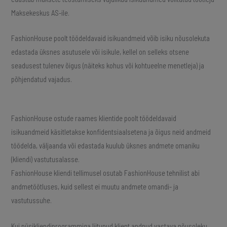
Maksekeskus AS-ile.
FashionHouse poolt töödeldavaid isikuandmeid võib isiku nõusolekuta
edastada üksnes asutusele või isikule, kellel on selleks otsene
seadusest tulenev õigus (näiteks kohus või kohtueelne menetleja) ja
põhjendatud vajadus.
FashionHouse ostude raames klientide poolt töödeldavaid
isikuandmeid käsitletakse konfidentsiaalsetena ja õigus neid andmeid
töödelda, väljaanda või edastada kuulub üksnes andmete omaniku
(kliendi) vastutusalasse.
FashionHouse kliendi tellimusel osutab FashionHouse tehnilist abi
andmetöötluses, kuid sellest ei muutu andmete omandi- ja
vastutussuhe.
Kui püsikliendiprogrammiga liitunud klient andnud vastava nõusoleku,