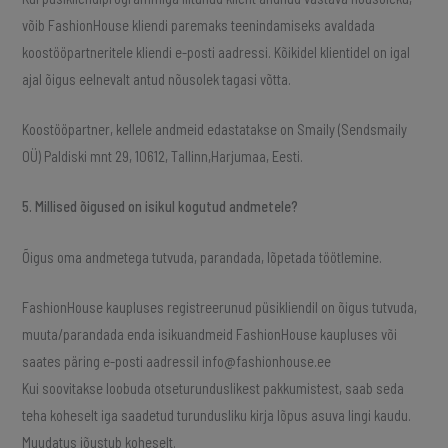
võib FashionHouse kliendi paremaks teenindamiseks avaldada
koostööpartneritele kliendi e-posti aadressi. Kõikidel klientidel on igal
ajal õigus eelnevalt antud nõusolek tagasi võtta.
Koostööpartner, kellele andmeid edastatakse on Smaily (Sendsmaily
OÜ) Paldiski mnt 29, 10612, Tallinn,Harjumaa, Eesti.
5. Millised õigused on isikul kogutud andmetele?
Õigus oma andmetega tutvuda, parandada, lõpetada töötlemine.
FashionHouse kaupluses registreerunud püsikliendil on õigus tutvuda,
muuta/parandada enda isikuandmeid FashionHouse kaupluses või
saates päring e-posti aadressil info@fashionhouse.ee
Kui soovitakse loobuda otseturunduslikest pakkumistest, saab seda
teha koheselt iga saadetud turundusliku kirja lõpus asuva lingi kaudu.
Muudatus jõustub koheselt.