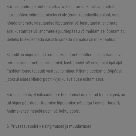
Kui isikuandmete töötlemiseks, avalikustamiseks või andmetele
juurdepääsu võimaldamiseks ei ole (enam) seaduslikku alust, saab
nõuda andmete kasutamise lõpetamist või kustutamist, andmete
avalikustamise või andmetele juurdepääsu võimaldamise lõpetamist.
Selleks tuleks esitada isikut tuvastada võimaldaval moel taotlus.
Kliendil on õigus nõuda tema isikuandmete töötlemise lõpetamist või
tema isikuandmete parandamist, kustutamist või sulgemist igal ajal.
FashionHouse teostab vastava toimingu hiljemalt seitsme tööpäeva
jooksul alates kliendi poolt kirjaliku avalduse esitamisest.
Kui klient leiab, et isikuandmete töötlemisel on rikutud tema õigusi, on
tal õigus pöörduda rikkumise lõpetamise nõudega FashionHouse’i,
Andmekaitse Inspektsiooni või kohtu poole.
6. Privaatsuspoliitika tingimused ja muudatused