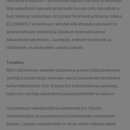
ning nende privaatsust. FashionHouse tegevus internetis on kooskõlas
kõigi asjakohaste tegevuste ja vastavate Euroopa Liidu õigusaktide ja
Eesti Vabariigi seadustega, sh Euroopa Parlamendi ja Nõukogu määrus
(EL) 2016/679. FashionHouse rakendab kõiki ettevaatusabinõusid (sh
administratiivsed, tehnilised ja füüsilised meetmed) kogutud
isikuandmete kaitsmiseks. Juurdepääs andmete muutmiseks ja
töötlemiseks on ainult selleks volitatud isikutel.
Turvalisus
Kõiki FashionHouse veebilehe külastamise ja konto halduskeskkonnas
sooritatud ostude käigus teatavaks saanud isikuandmeid käsitletakse
kui konfidentsiaalset infot. Krüpteeritud andmesidekanal pankadega
tagab ostu sooritaja isikuandmete ja pangarekvisiitide turvalisuse.
FashionHouse rakendab kõiki turvameetmeid (s.h. füüsilisi,
infotehnoloogilisi ja organisatsioonilisi) töödeldavate isikuandmete
kaitseks. Ligipääs isikuandmetele on ainult selleks volitatud isikutel