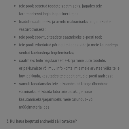
teie poolt ostetud toodete saatmiseks, jagades teie
tarneaadressi logistikapartneritega;
teadete saatmiseks ja arvete maksmiseks ning maksete
vastuvõtmiseks;
teie poolt soovitud teadete saatmiseks e-posti teel;
teie poolt edastatud päringute, tagasiside ja meie kaupadega
seotud kaebustega tegelemiseks;
saatmaks teile regulaarselt e-kirju meie uute toodete,
eripakkumiste või muu info kohta, mis meie arvates võiks teile
huvi pakkuda, kasutades teie poolt antud e-posti aadressi;
samuti kasutamaks teie isikuandmeid teiega ühenduse
võtmiseks, et küsida luba teie ostukogemuse
kasutamiseks/jagamiseks meie turundus- või
müügimaterjalides.
3. Kui kaua kogutud andmeid säilitatakse?