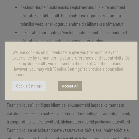
FashionHouse püsikliendiks registreerunud isikute andmeid
säilitatakse tähtajatult. FashionHouse e-poe isikustamata
tehnilisi veebilehel kogutud andmeid säilitatakse tähtajatult.
Isikustatud päringute ja/või tehingutega seotud isikuandmeid
säilitatakse kuni 7 aastat viimasest interaktsioonist
teenusepakkujaga tulenevalt raamatupidamisseaduses olevast
We use cookies on our website to give you the most relevant
kohustusest tehinguid tõendada.
experience by remembering your preferences and repeat visits. By
clicking “Accept All”, you consent to the use of ALL the cookies.
Interaktsiooniks loetakse mh otseturundusele reageerimist
However, you may visit "Cookie Settings" to provide a controlled
vaatamise või lingile klikkimise kaudu.
consent.
Cookie Settings
Accept All
4. Kellele võib kogutud andmeid edastada?
FashionHouse’il on õigus klientide isikuandmeid jagada kolmandate
isikutega, kelleks on näiteks volitatud andmetöötlejad, raamatupidajad,
transpordi- ja kullerettevõtted, ülekandeteenuseid pakkuvad ettevõtted
FashionHouse on isikuandmete vastutavaks töötlejaks. Andmetöötleja
edastab maksete teostamiseks vajalikud isikuandmed volitatud töötleja